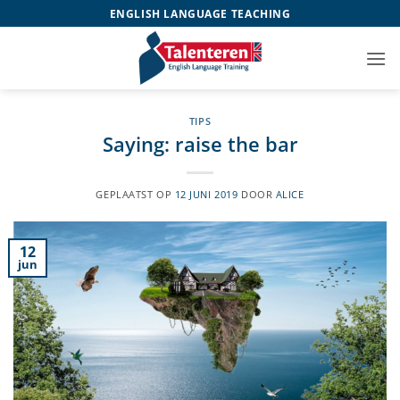
Ga
ENGLISH LANGUAGE TEACHING
naar
inhoud
TIPS
Saying: raise the bar
GEPLAATST OP
12 JUNI 2019
DOOR
ALICE
12
jun