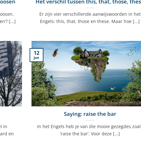
 loosen
Het verschil tussen this, that, those, the
loosen.
Er zijn vier verschillende aanwijswoorden in het
’? [...]
Engels: this, that, those en these. Maar hoe [...]
12
jun
Saying: raise the bar
l in
In het Engels heb je van die mooie gezegdes zoal
aard en
‘raise the bar’. Voor deze [...]