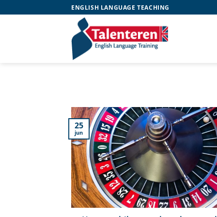
Ga
ENGLISH LANGUAGE TEACHING
naar
inhoud
25
jun