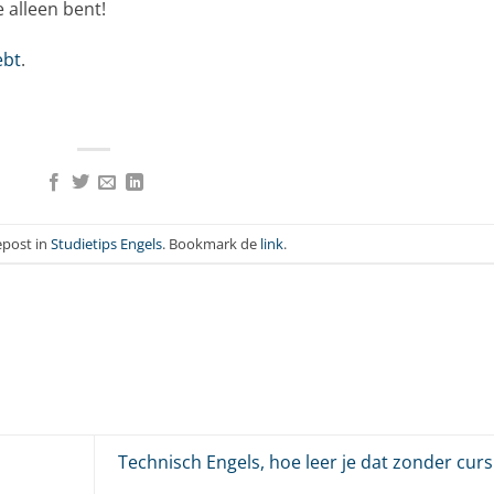
e alleen bent!
ebt
.
gepost in
Studietips Engels
. Bookmark de
link
.
Technisch Engels, hoe leer je dat zonder cur