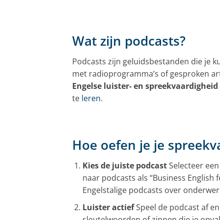
Wat zijn podcasts?
Podcasts zijn geluidsbestanden die je k
met radioprogramma’s of gesproken arti
Engelse luister- en spreekvaardigheid
te
leren
.
Hoe oefen je je spreekv
Kies de juiste podcast
Selecteer een 
naar podcasts als “Business English f
Engelstalige podcasts over onderwerp
Luister actief
Speel de podcast af en
sleutelwoorden of zinnen die je opv