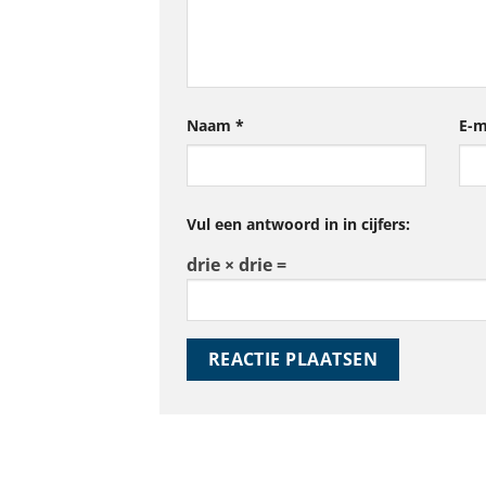
Naam
*
E-m
Vul een antwoord in in cijfers:
drie × drie =