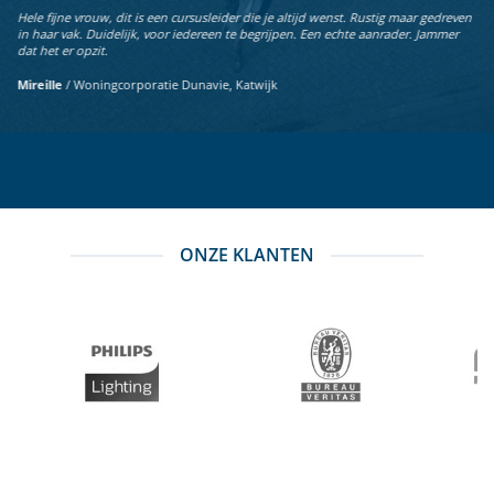
Hele fijne vrouw, dit is een cursusleider die je altijd wenst. Rustig maar gedreven
in haar vak. Duidelijk, voor iedereen te begrijpen. Een echte aanrader. Jammer
dat het er opzit.
Mireille
/
Woningcorporatie Dunavie, Katwijk
ONZE KLANTEN